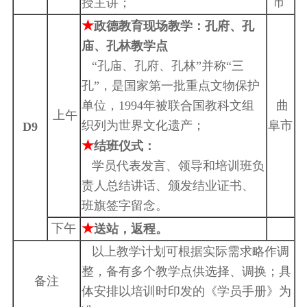
市
授主讲；
★
政德教育现场教学：孔府、孔
庙、孔林教学点
“孔庙、孔府、孔林”并称“三
孔”，是国家第一批重点文物保护
单位，1994年被联合国教科文组
曲
上午
织列为世界文化遗产；
阜市
D9
★
结班仪式：
学员代表发言、领导和培训班负
责人总结讲话、颁发结业证书、
班旗签字留念。
★
下午
送站，返程。
以上教学计划可根据实际需求略作调
整，备有多个教学点供选择、调换；具
备注
体安排以培训时印发的《学员手册》为