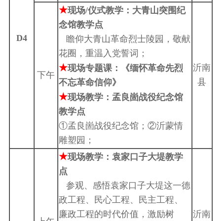
★
现场/仪式教学：大青山突围纪
念馆教学点
D4
瞻仰大青山革命烈士陵园，敬献
花圈，重温入党誓词；
★
沂南
现场专题课：《缅怀革命先烈
下午
县
不忘革命信仰》
★
现场教学：孟良崮战役纪念馆
教学点
①孟良崮战役纪念馆；②沂蒙情
雕塑园；
★
现场教学：袁家口子大堤教学
点
参观、感悟袁家口子大堤这一德
政工程、民心工程、民主工程、
廉政工程的时代价值，激励树
沂南