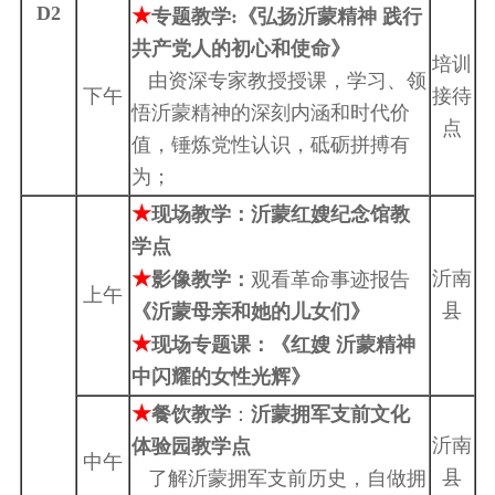
D2
★
专题教学:《弘扬沂蒙精神 践行
共产党人的初心和使命》
培训
由资深专家教授授课，学习、领
下午
接待
悟沂蒙精神的深刻内涵和时代价
点
值，锤炼党性认识，砥砺拼搏有
为；
★
现场教学：沂蒙红嫂纪念馆教
学点
★
沂南
影像教学：
观看革命事迹报告
上午
县
《沂蒙母亲和她的儿女们》
★
现场专题课：《红嫂 沂蒙精神
中闪耀的女性光辉》
★
餐饮教学
：
沂蒙拥军支前文化
沂南
体验园教学点
中午
县
了解沂蒙拥军支前历史，自做拥