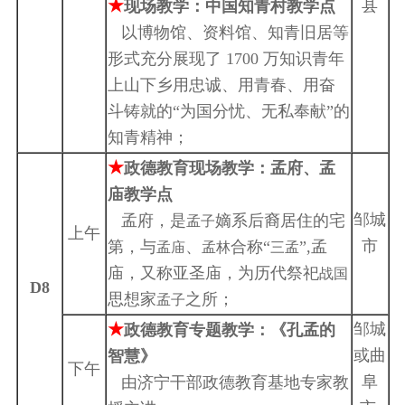
★
县
现场教学：中国知青村
教学点
以博物馆、资料馆、知青旧居等
形式充分展现了 1700 万知识青年
上山下乡用忠诚、用青春、用奋
斗铸就的“为国分忧、无私奉献”的
知青精神；
★
政德教育现场教学：孟府、孟
庙教学点
邹城
孟府，是
嫡系后裔居住的宅
孟子
上午
市
第，与
、
合称“
”,孟
孟庙
孟林
三孟
庙，又称亚圣庙，为历代祭祀
战国
D8
思想家
之所；
孟子
★
邹城
政德教育专题教学：
《孔孟的
或曲
智慧》
下午
阜
由济宁干部政德教育基地专家教