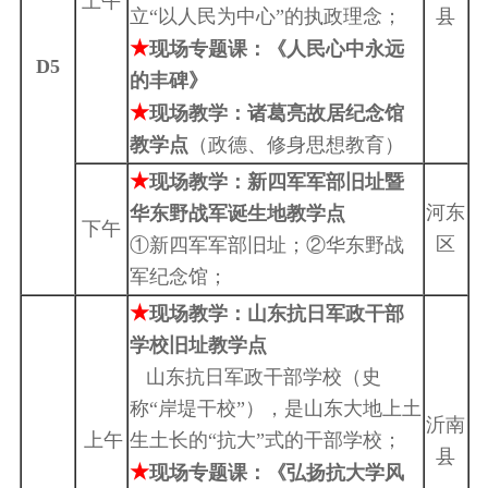
上午
立“以人民为中心”的执政理念；
县
★
现场专题课：《人民心中永远
D5
的丰碑》
★
现场教学：诸葛亮故居纪念馆
教学点
（政德、修身思想教育）
★
现场教学：新四军军部旧址暨
河东
华东野战军诞生地教学点
下午
区
①新四军军部旧址；②华东野战
军纪念馆；
★
现场教学：
山东抗日军政干部
学校旧址
教学点
山东抗日军政干部学校（史
称“岸堤干校”），是山东大地上土
沂南
上午
生土长的“抗大”式的干部学校；
县
★
现场专题课：《弘扬抗大学风