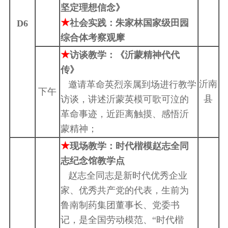
坚定理想信念》
★
社会实践：
朱家林国家级田园
D6
综合体考察观摩
★
访谈教学：《沂蒙精神代代
传》
沂南
邀请革命英烈亲属到场进行教学
下午
县
访谈，讲述沂蒙英模可歌可泣的
革命事迹，近距离触摸、感悟沂
蒙精神；
★
现场教学：
时代楷模赵志全同
志纪念馆教学点
赵志全同志是新时代优秀企业
家、优秀共产党的代表，生前为
鲁南制药集团董事长、党委书
记，是全国劳动模范、“时代楷