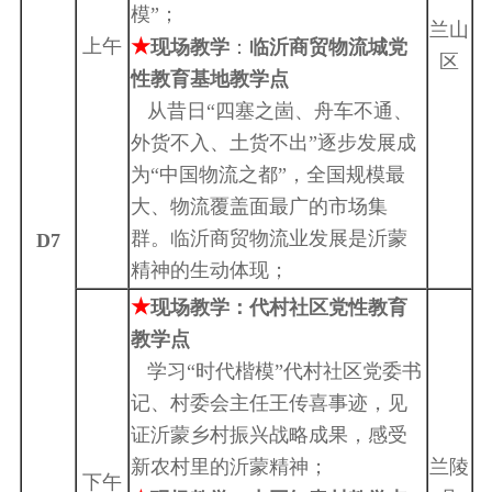
模”；
兰山
★
上午
现场教学
：
临沂商贸物流城党
区
性教育基地教学点
从昔日“四塞之崮、舟车不通、
外货不入、土货不出”逐步发展成
为“中国物流之都”，全国规模最
大、物流覆盖面最广的市场集
群。临沂商贸物流业发展是沂蒙
D7
精神的生动体现；
★
现场教学：
代村社区党性教育
教学点
学习“时代楷模”代村社区党委书
记、村委会主任王传喜事迹，见
证沂蒙乡村振兴战略成果，感受
新农村里的沂蒙精神；
兰陵
下午