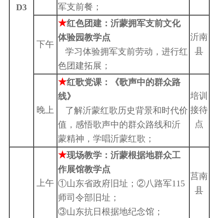
军支前餐；
D3
★
红色团建：沂蒙拥军支前文化
沂南
体验园教学点
下午
县
学习体验拥军支前劳动，进行红
色团建拓展；
★
红歌党课：《歌声中的群众路
培训
线》
晚上
接待
了解沂蒙红歌历史背景和时代价
点
值，感悟歌声中的群众路线和沂
蒙精神，学唱沂蒙红歌；
★
现场教学：沂蒙根据地群众工
作展馆教学点
莒南
上午
①山东省政府旧址；②八路军115
县
师司令部旧址；
③山东抗日根据地纪念馆；