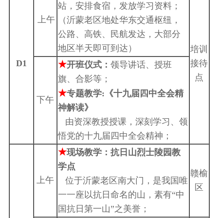
站，安排食宿，发放学习资料；
上午
（沂蒙老区地处华东交通枢纽，
公路、高铁、民航发达，大部分
地区半天即可到达）
培训
D1
接待
★
开班仪式：
领导讲话、授班
点
旗、合影等；
★
专题教学:《十九届四中全会精
下午
神解读》
由资深教授授课，深刻学习、领
悟党的十九届四中全会精神；
★
现场教学：抗日山烈士陵园教
学点
赣榆
上午
位于沂蒙老区南大门，是我国唯
区
一一座以抗日命名的山，素有“中
国抗日第一山”之美誉；